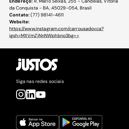
Endereço:
R. Mário Seixas, 255 - Candeias, Vitória
da Conquista - BA, 45029-054, Brasil
Contato:
(77) 98141-4611
Website:
https://www.instagram.com/carrousadovca?
igsh=MXVmZjNnNWphbno3bg==
Siga nas redes sociais