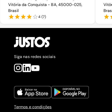
Vitória da Conquista - BA, 45000-025,
Vitó
Brasil
Bras
4
(
7
)
Siga nas redes sociais
Termos e condições