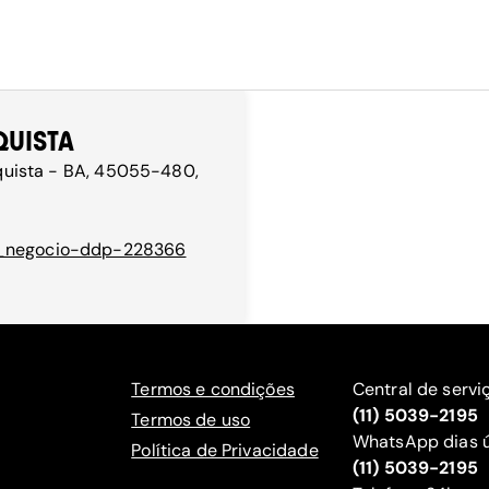
QUISTA
onquista - BA, 45055-480,
eu_negocio-ddp-228366
Termos e condições
Central de servi
(11) 5039-2195
Termos de uso
WhatsApp dias ú
Política de Privacidade
(11) 5039-2195