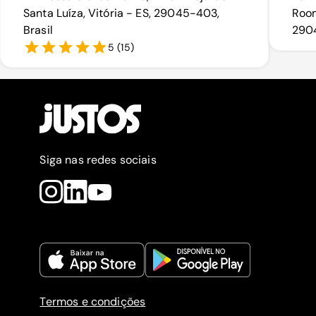
Santa Luíza, Vitória - ES, 29045-403,
Room
Brasil
2904
5
(
15
)
Siga nas redes sociais
Termos e condições