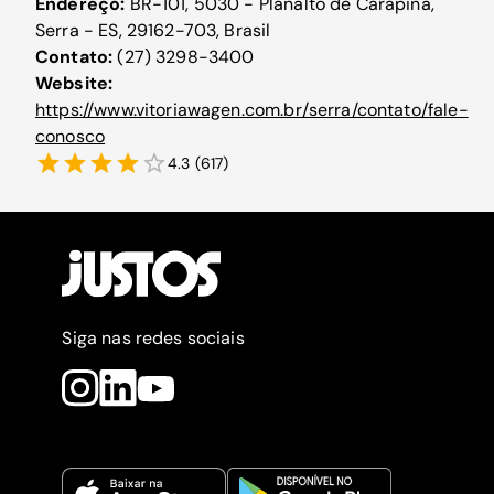
Endereço:
BR-101, 5030 - Planalto de Carapina,
Serra - ES, 29162-703, Brasil
Contato:
(27) 3298-3400
Website:
https://www.vitoriawagen.com.br/serra/contato/fale-
conosco
4.3
(
617
)
Siga nas redes sociais