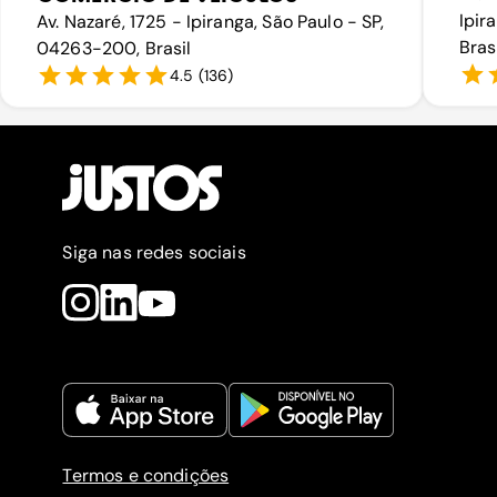
Ipir
Av. Nazaré, 1725 - Ipiranga, São Paulo - SP,
Bras
04263-200, Brasil
4.5
(
136
)
Siga nas redes sociais
Termos e condições