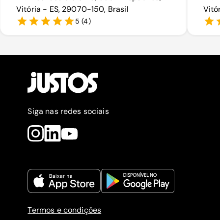
Vitória - ES, 29070-150, Brasil
Vitó
5
(
4
)
Siga nas redes sociais
Termos e condições