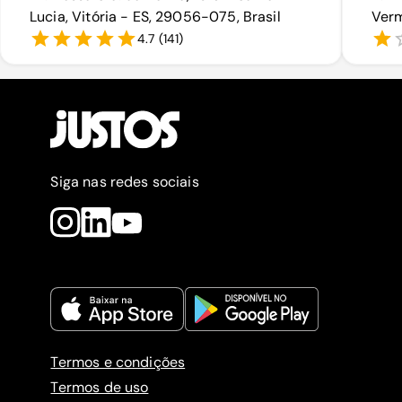
Lucia, Vitória - ES, 29056-075, Brasil
Verm
4.7
(
141
)
Siga nas redes sociais
Termos e condições
Termos de uso