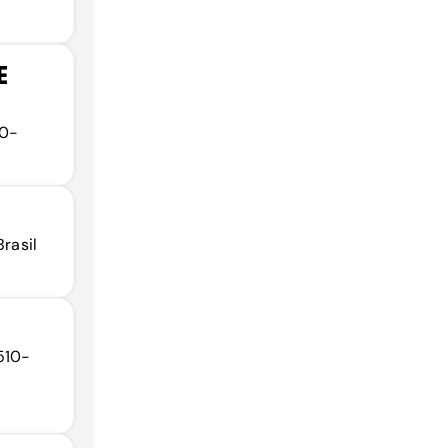
E
30-
Brasil
510-