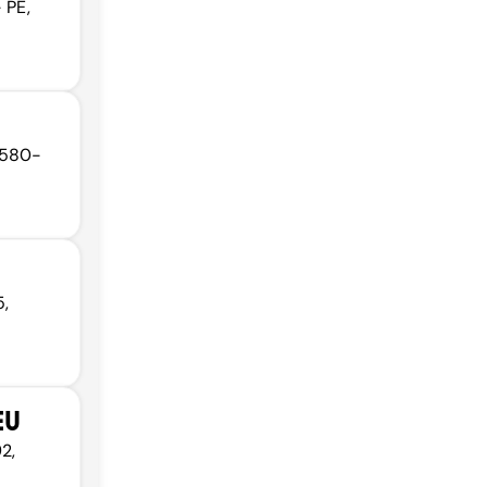
 PE,
3580-
5,
EU
2,