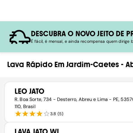
DESCUBRA O NOVO JEITO DE P
É fácil, é mensal, e ainda recompensa quem dirige
Lava Rápido
Em
Jardim-Caetes
-
A
LEO JATO
R. Boa Sorte, 734 - Desterro, Abreu e Lima - PE, 535
110, Brasil
3.8
(
5
)
LAVA JATO WJ