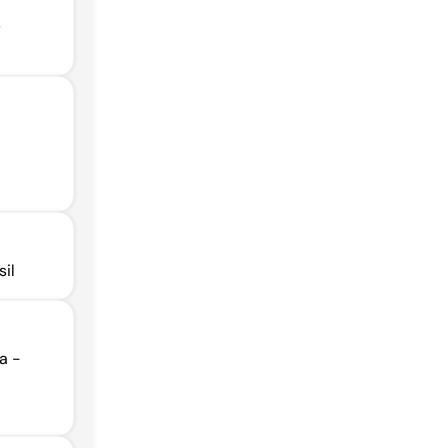
,
sil
a -