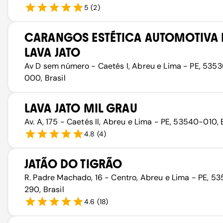
5
(
2
)
CARANGOS ESTÉTICA AUTOMOTIVA 
LAVA JATO
Av D sem número - Caetés I, Abreu e Lima - PE, 535
000, Brasil
LAVA JATO MIL GRAU
Av. A, 175 - Caetés II, Abreu e Lima - PE, 53540-010, 
4.8
(
4
)
JATÃO DO TIGRÃO
R. Padre Machado, 16 - Centro, Abreu e Lima - PE, 53
290, Brasil
4.6
(
18
)