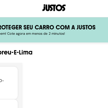
ROTEGER SEU CARRO COM A JUSTOS
 bem! Cote agora em menos de 2 minutos!
breu-E-Lima
70-