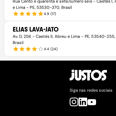
Rua Cento e quarenta e sete,numero seis - Caetés I,
e Lima - PE, 53530-370, Brasil
4.9
(
17
)
ELIAS LAVA-JATO
Av. D, 256 - Caetés II, Abreu e Lima - PE, 53540-255,
Brasil
4.4
(
24
)
Siga nas redes sociais