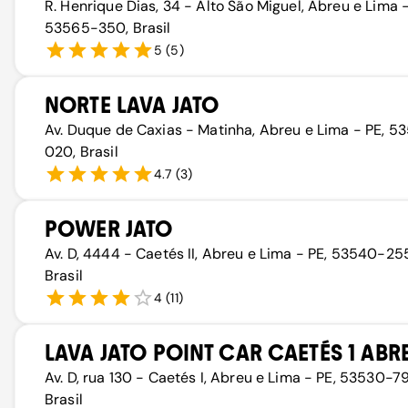
R. Henrique Dias, 34 - Alto São Miguel, Abreu e Lima -
53565-350, Brasil
5
(
5
)
NORTE LAVA JATO
Av. Duque de Caxias - Matinha, Abreu e Lima - PE, 5
020, Brasil
4.7
(
3
)
POWER JATO
Av. D, 4444 - Caetés II, Abreu e Lima - PE, 53540-25
Brasil
4
(
11
)
LAVA JATO POINT CAR CAETÉS 1 ABR
Av. D, rua 130 - Caetés I, Abreu e Lima - PE, 53530-79
Brasil