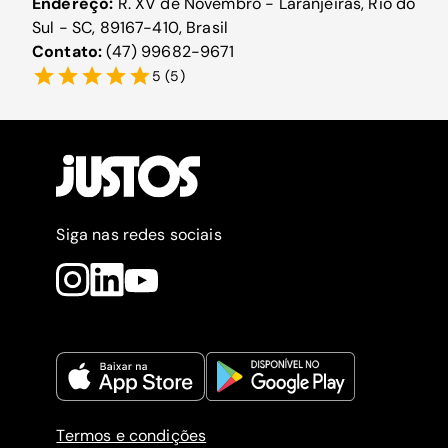
Endereço:
R. XV de Novembro - Laranjeiras, Rio do
Sul - SC, 89167-410, Brasil
Contato:
(47) 99682-9671
5
(
5
)
Siga nas redes sociais
Termos e condições