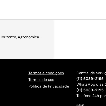
o Horizonte, Agronômica -
Termos e condições
Central de servi
(11) 5039-2195
Termos de uso
WhatsApp dias ú
Política de Privacidade
(11) 5039-2195
‍Telefone 24h por
SAC: