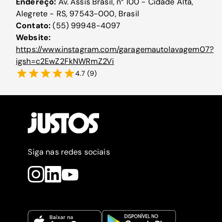
Endereço:
Av. Assis Brasil, n° 100 - Cidade Alta,
Alegrete - RS, 97543-000, Brasil
Contato:
(55) 99948-4097
Website:
https://www.instagram.com/garagemautolavagem07?
igsh=c2EwZ2FkNWRmZ2Vi
4.7
(
9
)
Siga nas redes sociais