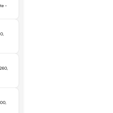
te -
70,
-260,
500,