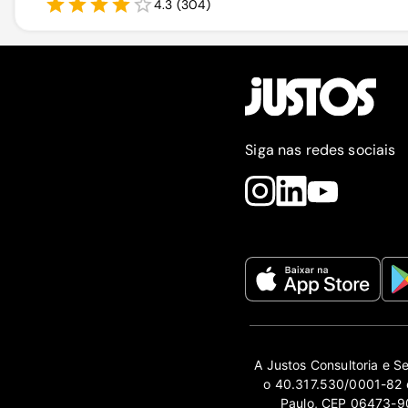
4.3
(
304
)
Siga nas redes sociais
A Justos Consultoria e S
o 40.317.530/0001-82 e
Paulo, CEP 06473-90