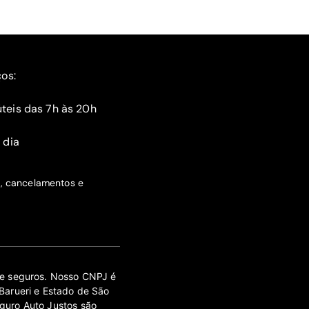
ços:
teis das 7h às 20h
 dia
s, cancelamentos e
 de seguros. Nosso CNPJ é
Barueri e Estado de São
guro Auto Justos são