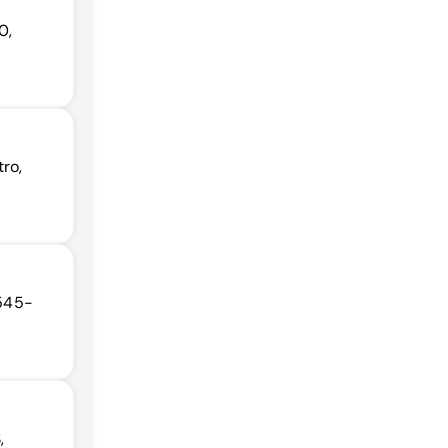
0,
ro,
7545-
,