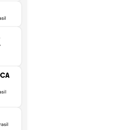
sil
A
,
ICA
sil
asil