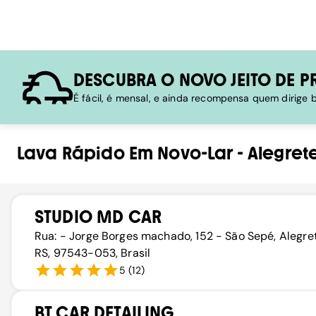
DESCUBRA O NOVO JEITO DE P
É fácil, é mensal, e ainda recompensa quem dirige
Lava Rápido
Em
Novo-Lar
-
Alegret
STUDIO MD CAR
Rua: - Jorge Borges machado, 152 - São Sepé, Alegre
RS, 97543-053, Brasil
5
(
12
)
BT CAR DETAILING