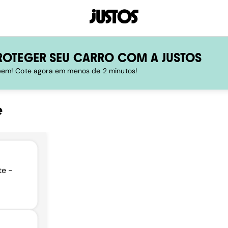
ROTEGER SEU CARRO COM A JUSTOS
 bem! Cote agora em menos de 2 minutos!
e
te -