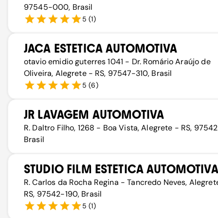
97545-000, Brasil
5
(
1
)
JACA ESTETICA AUTOMOTIVA
otavio emidio guterres 1041 - Dr. Romário Araújo de
Oliveira, Alegrete - RS, 97547-310, Brasil
5
(
6
)
JR LAVAGEM AUTOMOTIVA
R. Daltro Filho, 1268 - Boa Vista, Alegrete - RS, 9754
Brasil
STUDIO FILM ESTETICA AUTOMOTIV
R. Carlos da Rocha Regina - Tancredo Neves, Alegret
RS, 97542-190, Brasil
5
(
1
)