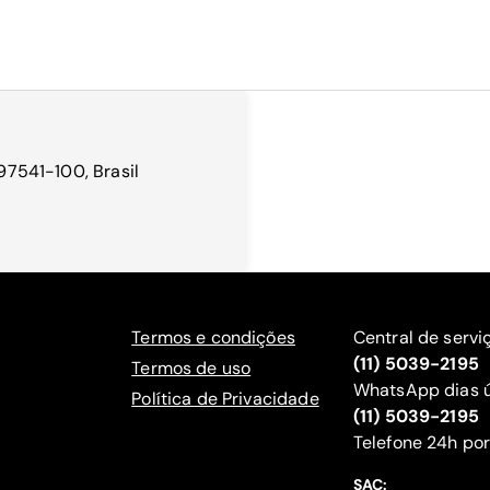
 97541-100, Brasil
Termos e condições
Central de servi
(11) 5039-2195
Termos de uso
WhatsApp dias ú
Política de Privacidade
(11) 5039-2195
‍Telefone 24h por
SAC: