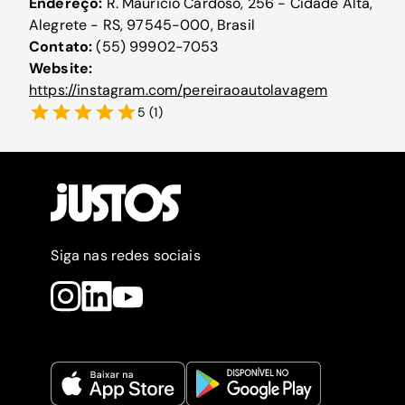
Endereço:
R. Mauricio Cardoso, 256 - Cidade Alta,
Alegrete - RS, 97545-000, Brasil
Contato:
(55) 99902-7053
Website:
https://instagram.com/pereiraoautolavagem
5
(
1
)
Siga nas redes sociais