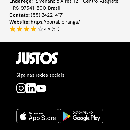
Endereço:
R. Venâncio Aires, 12 - Centro, Alegrete
- RS, 97541-500, Brasil
Contato:
(55) 3422-4171
Website:
https://portal.ipiranga/
4.4
(
57
)
Siga nas redes sociais