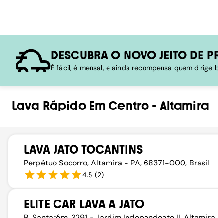
DESCUBRA O NOVO JEITO DE P
É fácil, é mensal, e ainda recompensa quem dirige
Lava Rápido
Em
Centro
-
Altamira
LAVA JATO TOCANTINS
Perpétuo Socorro, Altamira - PA, 68371-000, Brasil
4.5
(
2
)
ELITE CAR LAVA A JATO
R. Santarém, 3291 - Jardim Independente II, Altamira 