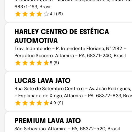
68371-163, Brasil
4.1
(
15
)
HARLEY CENTRO DE ESTÉTICA
AUTOMOTIVA
Trav. Indentende - R. Intendente Floriano, N° 2182 -
Perpétuo Socorro, Altamira - PA, 68371-240, Brasil
5
(
8
)
LUCAS LAVA JATO
Rua Sete de Setembro Centro c - Av. João Rodrigues,
- Esplanada do Xingu, Altamira - PA, 68372-833, Bras
4.9
(
9
)
PREMIUM LAVA JATO
São Sebastiao, Altamira - PA, 68372-520, Brasil