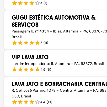
4
(
1
)
GUGU ESTÉTICA AUTOMOTIVA &
SERVIÇOS
Passagem 6, n° 4354 - Ibiza, Altamira - PA, 68376-73
Brasil
5
(
11
)
VIP LAVA JATO
Jardim Independente II, Altamira - PA, 68372, Brasil
4.5
(
6
)
LAVA JATO E BORRACHARIA CENTRA
R. Cel. José Porfírio, 1078 - Centro, Altamira - PA, 68
030, Brasil
4.4
(
10
)