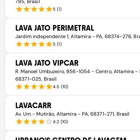
785, Brasil
5
(
1
)
LAVA JATO PERIMETRAL
Jardim independente 1, Altamira - PA, 68374-276, Bra
5
(
1
)
LAVA JATO VIPCAR
R. Manoel Umbuzeiro, 856-1054 - Centro, Altamira - 
68371-025, Brasil
4.5
(
10
)
LAVACARR
Av. Um - Mutirão, Altamira - PA, 68371-271, Brasil
4.2
(
10
)