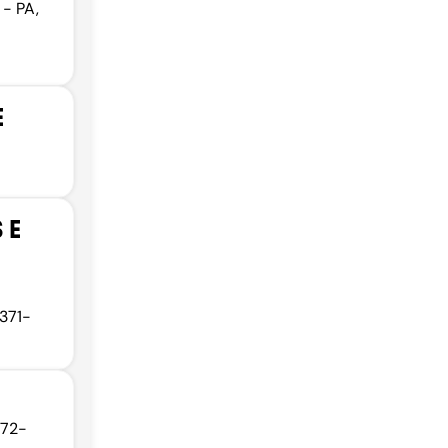
 - PA,
E
 E
8371-
372-