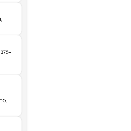
,
68375-
000,