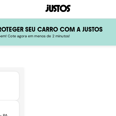
ROTEGER SEU CARRO COM A JUSTOS
 bem! Cote agora em menos de 2 minutos!
- PA,