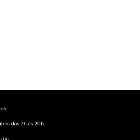
ços:
teis das 7h às 20h
 dia