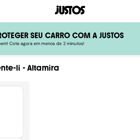
ROTEGER SEU CARRO COM A JUSTOS
 bem! Cote agora em menos de 2 minutos!
te-Ii
-
Altamira