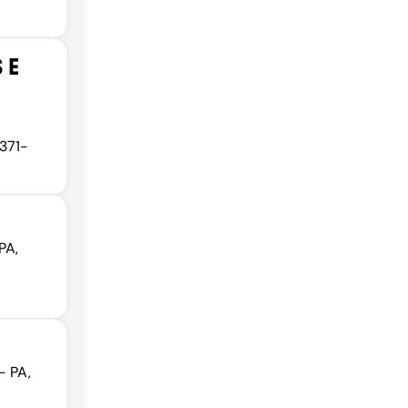
 E
8371-
PA,
- PA,