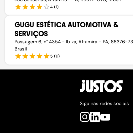
4
(
1
)
GUGU ESTÉTICA AUTOMOTIVA &
SERVIÇOS
Passagem 6, n° 4354 - Ibiza, Altamira - PA, 68376-73
Brasil
5
(
11
)
Siga nas redes sociais