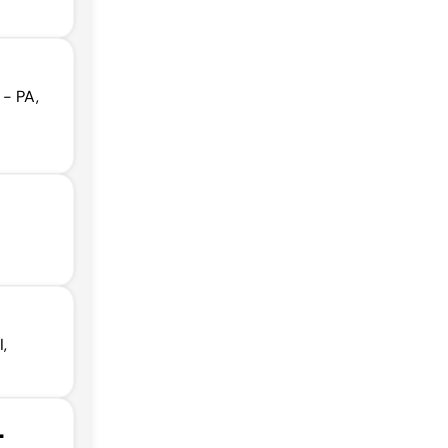
 - PA,
,
L