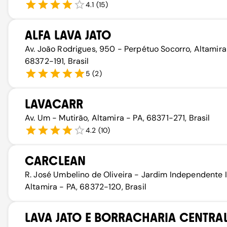
4.1
(
15
)
ALFA LAVA JATO
Av. João Rodrigues, 950 - Perpétuo Socorro, Altamira
68372-191, Brasil
5
(
2
)
LAVACARR
Av. Um - Mutirão, Altamira - PA, 68371-271, Brasil
4.2
(
10
)
CARCLEAN
R. José Umbelino de Oliveira - Jardim Independente II
Altamira - PA, 68372-120, Brasil
LAVA JATO E BORRACHARIA CENTRA