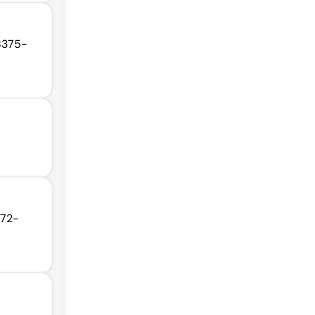
68375-
372-