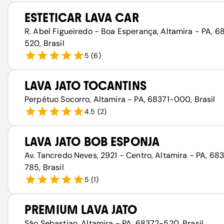
ESTETICAR LAVA CAR
R. Abel Figueiredo - Boa Esperança, Altamira - PA, 
520, Brasil
5
(
6
)
LAVA JATO TOCANTINS
Perpétuo Socorro, Altamira - PA, 68371-000, Brasil
4.5
(
2
)
LAVA JATO BOB ESPONJA
Av. Tancredo Neves, 2921 - Centro, Altamira - PA, 68
785, Brasil
5
(
1
)
PREMIUM LAVA JATO
São Sebastiao, Altamira - PA, 68372-520, Brasil