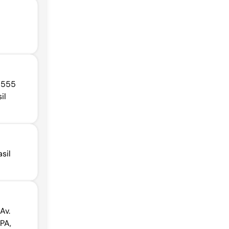
 555
il
sil
Av.
PA,