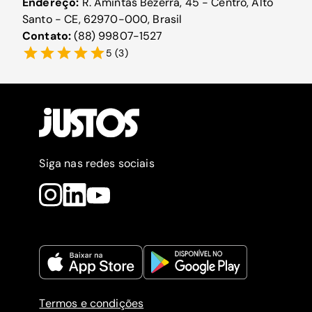
Endereço:
R. Amintas Bezerra, 45 - Centro, Alto
Santo - CE, 62970-000, Brasil
Contato:
(88) 99807-1527
5
(
3
)
Siga nas redes sociais
Termos e condições