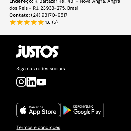
Endereço:
R. Baltazar Rei, 431 - Nova Angra, Angra
dos Reis - RJ, 23933-275, Brasil
Contato:
(24) 98170-9517
4.6
(
5
)
Siga nas redes sociais
Termos e condições