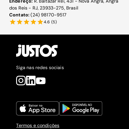
Endereço:
R. Baltazar Rei, 431 - Nova Angra, Angra
dos Reis - RJ, 23933-275, Brasil
Contato:
(24) 98170-9517
4.6
(
5
)
Siga nas redes sociais
Termos e condições