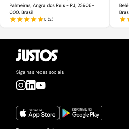
Palmeiras, Angra dos Reis - RJ, 23906-
Belé
000, Brasil
Bras
5
(
2
)
Siga nas redes sociais