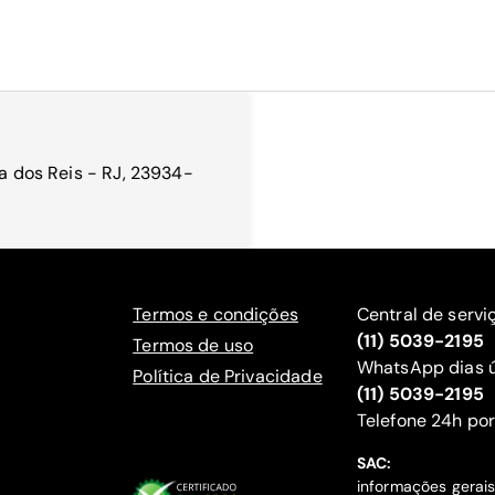
ra dos Reis - RJ, 23934-
Termos e condições
Central de servi
(11) 5039-2195
Termos de uso
WhatsApp dias ú
Política de Privacidade
(11) 5039-2195
‍Telefone 24h por
SAC:
informações gerai