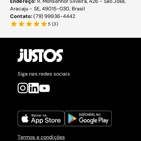
Endereço:
R. Monsenhor Silveira, 426 - São José,
Aracaju - SE, 49015-030, Brasil
Contato:
(79) 99936-4442
5
(
3
)
Siga nas redes sociais
Termos e condições