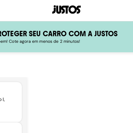
ROTEGER SEU CARRO COM A JUSTOS
 bem! Cote agora em menos de 2 minutos!
 I,