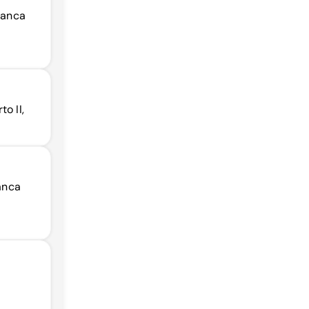
ranca
o II,
ranca