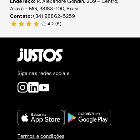
Endereço:
R. Alexandre Gondin, 209 - Centro,
Araxá - MG, 38183-100, Brasil
Contato:
(34) 98862-5259
4.2
(
5
)
Siga nas redes sociais
Termos e condições