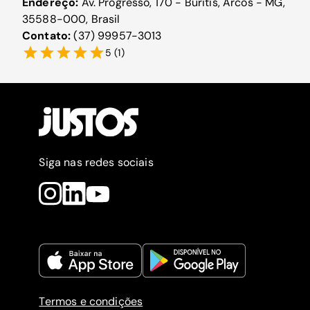
Endereço:
Av. Progresso, 170 - Buritis, Arcos - MG,
35588-000, Brasil
Contato:
(37) 99957-3013
5
(
1
)
Siga nas redes sociais
Termos e condições