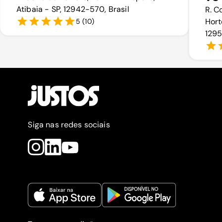
Atibaia - SP, 12942-570, Brasil
R. C
Hort
5
(
10
)
1295
Siga nas redes sociais