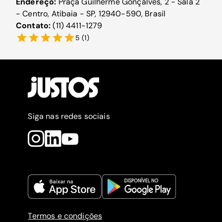
Endereço:
Praça Guilherme Gonçalves, 2 - Sala 2
- Centro, Atibaia - SP, 12940-590, Brasil
Contato:
(11) 4411-1279
5
(
1
)
Siga nas redes sociais
Termos e condições