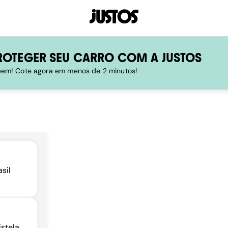
ROTEGER SEU CARRO COM A JUSTOS
 bem! Cote agora em menos de 2 minutos!
asil
istela