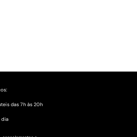
ços:
teis das 7h às 20h
 dia