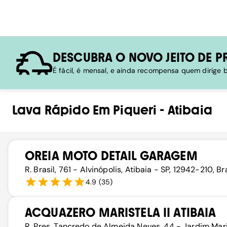
DESCUBRA O NOVO JEITO DE P
É fácil, é mensal, e ainda recompensa quem dirige
Lava Rápido
Em
Piqueri
-
Atibaia
OREIA MOTO DETAIL GARAGEM
R. Brasil, 761 - Alvinópolis, Atibaia - SP, 12942-210, Br
4.9
(
35
)
ACQUAZERO MARISTELA II ATIBAIA
R. Pres. Tancredo de Almeida Neves, 44 - Jardim Mar