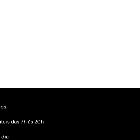
ços:
teis das 7h às 20h
 dia