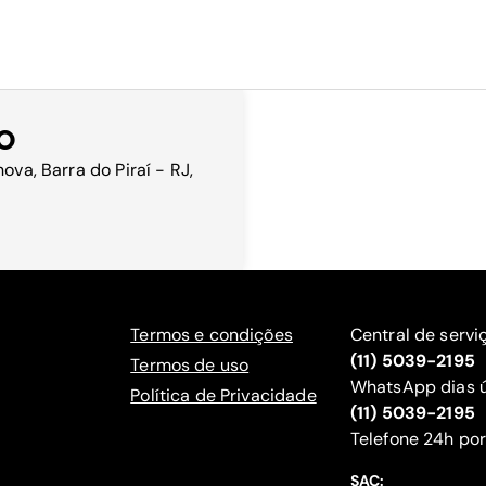
TO
ova, Barra do Piraí - RJ,
Termos e condições
Central de servi
(11) 5039-2195
Termos de uso
WhatsApp dias ú
Política de Privacidade
(11) 5039-2195
‍Telefone 24h por
SAC: