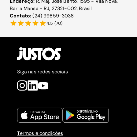
Endereço:
R. Maj. José Bento, 1595 - Vila Nova,
Barra Mansa - RJ, 27321-002, Brasil
Contato:
(24) 99859-3036
4.5
(
70
)
Siga nas redes sociais
Termos e condições