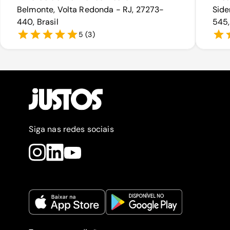
Belmonte, Volta Redonda - RJ, 27273-
Side
440, Brasil
545,
5
(
3
)
Siga nas redes sociais