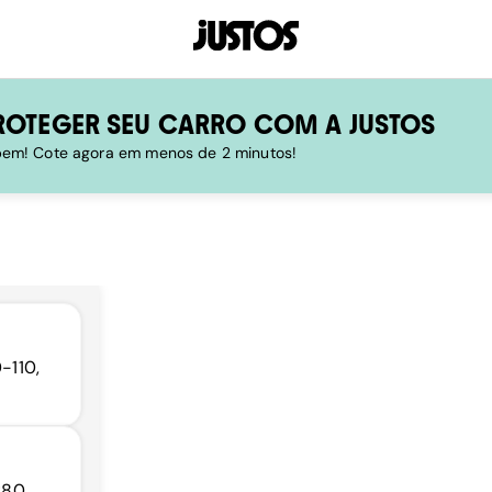
ROTEGER SEU CARRO COM A JUSTOS
 bem! Cote agora em menos de 2 minutos!
-110,
280,