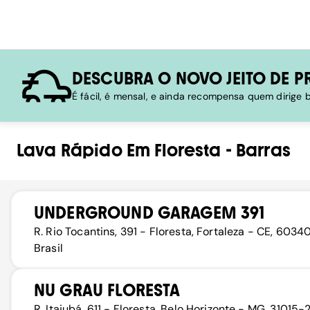
DESCUBRA O NOVO JEITO DE P
É fácil, é mensal, e ainda recompensa quem dirige
Lava Rápido
Em
Floresta
-
Barras
UNDERGROUND GARAGEM 391
R. Rio Tocantins, 391 - Floresta, Fortaleza - CE, 60340
Brasil
NU GRAU FLORESTA
R. Itajubá, 611 - Floresta, Belo Horizonte - MG, 31015-