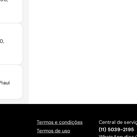
0,
Piauí
Termos e condições
Central de servi
(11) 5039-2195
Termos de uso
WhatsApp dias ú