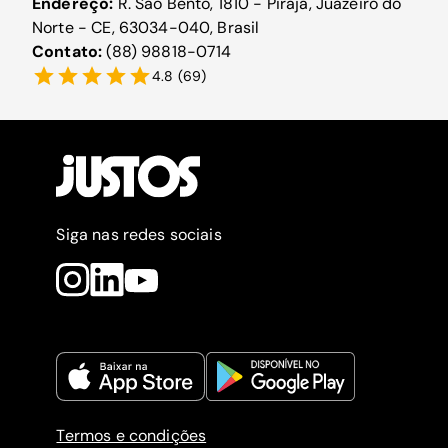
Endereço:
R. São Bento, 1810 - Pirajá, Juazeiro do
Norte - CE, 63034-040, Brasil
Contato:
(88) 98818-0714
4.8
(
69
)
Siga nas redes sociais
Termos e condições