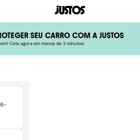
ROTEGER SEU CARRO COM A JUSTOS
 bem! Cote agora em menos de 2 minutos!
66-