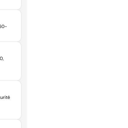
760-
0,
urité