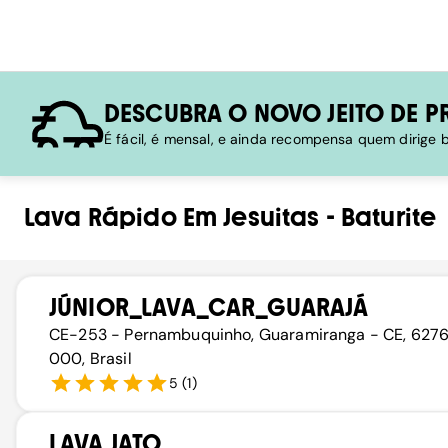
DESCUBRA O NOVO JEITO DE P
É fácil, é mensal, e ainda recompensa quem dirige
Lava Rápido
Em
Jesuitas
-
Baturite
JÚNIOR_LAVA_CAR_GUARAJÁ
CE-253 - Pernambuquinho, Guaramiranga - CE, 627
000, Brasil
5
(
1
)
LAVA JATO