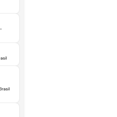
0-
asil
rasil