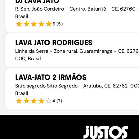
DJ LAVA JATO
R. Sen. João Cordeiro - Centro, Baturité - CE, 62760
Brasil
5
(
5
)
LAVA JATO RODRIGUES
Linha da Serra - Zona rural, Guaramiranga - CE, 627
000, Brasil
LAVA-JATO 2 IRMÃOS
Sitio segredo Sítio Segredo - Aratuba, CE, 62762-00
Brasil
4
(
7
)