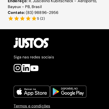
Endereço:
R. Juscelino Kubitscheck - Aeroporto,
Bayeux - PB, Brasil
Contato:
(83) 98896-2956
5
(
2
)
Siga nas redes sociais
Termos e condições