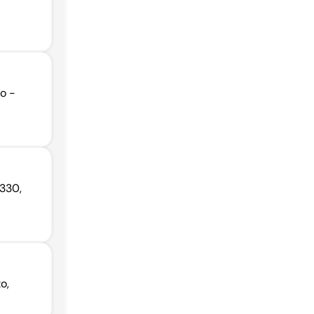
o -
-330,
o,