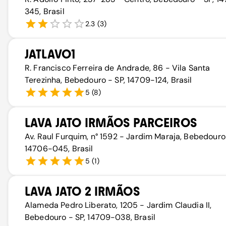
345, Brasil
2.3
(
3
)
JATLAVO1
R. Francisco Ferreira de Andrade, 86 - Vila Santa
Terezinha, Bebedouro - SP, 14709-124, Brasil
5
(
8
)
LAVA JATO IRMÃOS PARCEIROS
Av. Raul Furquim, n° 1592 - Jardim Maraja, Bebedouro 
14706-045, Brasil
5
(
1
)
LAVA JATO 2 IRMÃOS
Alameda Pedro Liberato, 1205 - Jardim Claudia II,
Bebedouro - SP, 14709-038, Brasil