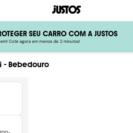
ROTEGER SEU CARRO COM A JUSTOS
 bem! Cote agora em menos de 2 minutos!
i
-
Bebedouro
4700-