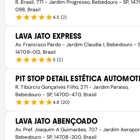
R. Brasil, 771 - Jardim Progresso, Bebedouro - SP, 14
098, Brasil
4.5
(
2
)
LAVA JATO EXPRESS
Av. Francisco Pardo - Jardim Claudia I, Bebedouro - S
14709-012, Brasil
5
(
2
)
PIT STOP DETAIL ESTÉTICA AUTOMOT
R. Tibúrcio Gonçalves Filho, 271 - Jardim Paraiso,
Bebedouro - SP, 14700-470, Brasil
4.8
(
20
)
LAVA JATO ABENÇOADO
Av. Pref. Joaquim A Guimarães, 707 - Jardim Aeropor
Bebedouro - SP, 14708-200, Brasil