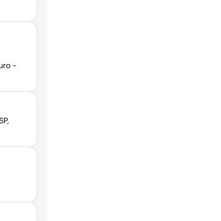
uro -
SP,