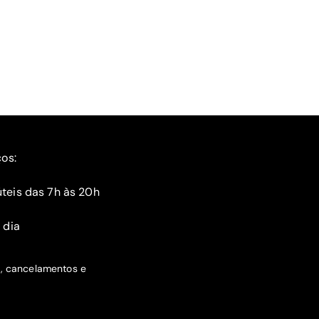
ços:
teis das 7h às 20h
 dia
s, cancelamentos e