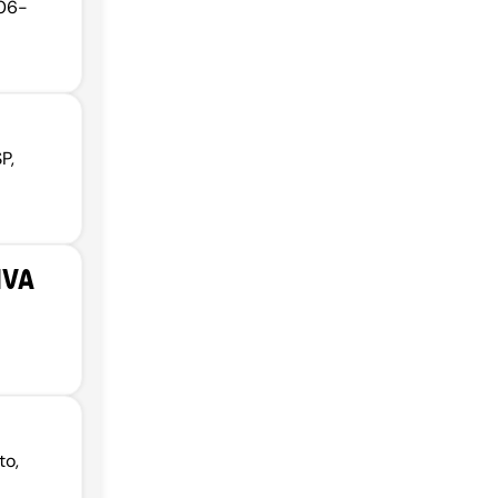
706-
P,
IVA
to,