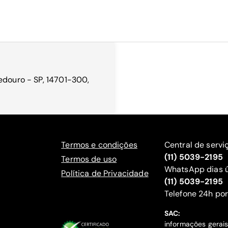
edouro - SP, 14701-300,
Termos e condições
Central de servi
(11) 5039-2195
Termos de uso
WhatsApp dias ú
Política de Privacidade
(11) 5039-2195
‍Telefone 24h por
SAC:
informações gerai