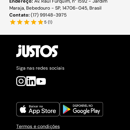
Endereço:
Av. Raul Furquim, n° 1592 - Jardim
Maraja, Bebedouro - SP, 14706-045, Brasil
Contato:
(17) 99148-3975
5
(
1
)
Siga nas redes sociais
Termos e condições