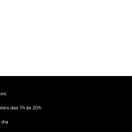
ços:
teis das 7h às 20h
 dia