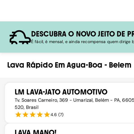
DESCUBRA O NOVO JEITO DE P
É fácil, é mensal, e ainda recompensa quem dirige
Lava Rápido
Em
Agua-Boa
-
Belem
LM LAVA-JATO AUTOMOTIVO
Tv. Soares Carneiro, 369 - Umarizal, Belém - PA, 660
520, Brasil
4.6
(
7
)
LAVA MANO!