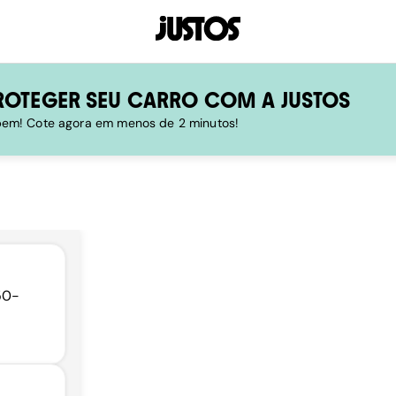
ROTEGER SEU CARRO COM A JUSTOS
 bem! Cote agora em menos de 2 minutos!
50-