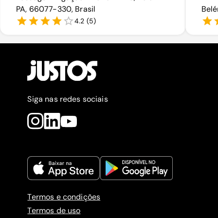
PA, 66077-330, Brasil
Belé
4.2
(
5
)
Siga nas redes sociais
Termos e condições
Termos de uso