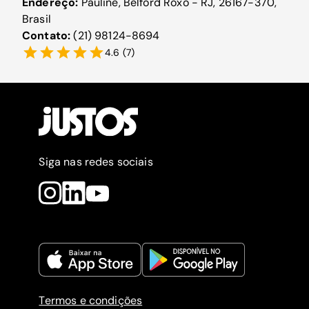
Endereço:
Pauline, Belford Roxo - RJ, 26167-370,
Brasil
Contato:
(21) 98124-8694
4.6
(
7
)
Siga nas redes sociais
Termos e condições