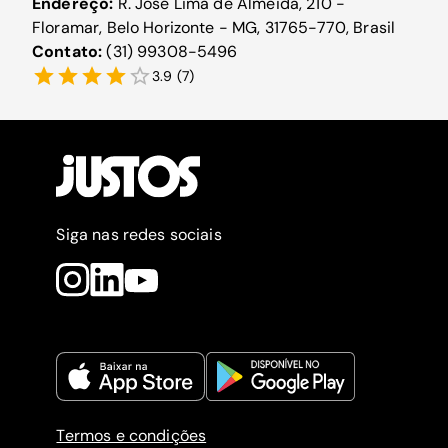
Endereço:
R. José Lima de Almeida, 210 -
Floramar, Belo Horizonte - MG, 31765-770, Brasil
Contato:
(31) 99308-5496
3.9
(
7
)
Siga nas redes sociais
Termos e condições