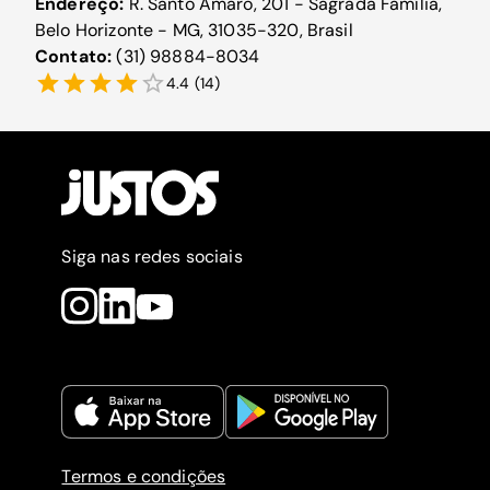
Endereço:
R. Santo Amaro, 201 - Sagrada Família,
Belo Horizonte - MG, 31035-320, Brasil
Contato:
(31) 98884-8034
4.4
(
14
)
Siga nas redes sociais
Termos e condições