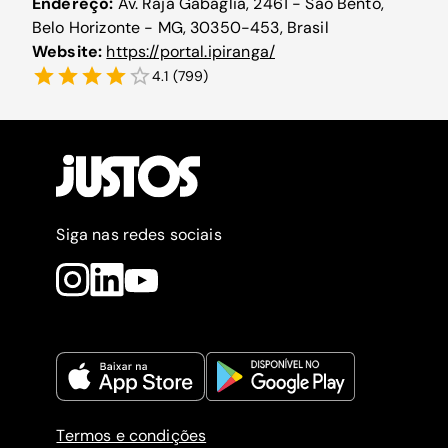
Endereço:
Av. Raja Gabáglia, 2461 - São Bento,
Belo Horizonte - MG, 30350-453, Brasil
Website:
https://portal.ipiranga/
4.1
(
799
)
Siga nas redes sociais
Termos e condições