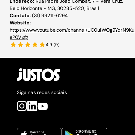
Endereço:
Rua Padre João Combat, 7 - Vera Cruz,
Belo Horizonte - MG, 30285-520, Brasil
Contato:
(31) 99211-6294
Website:
https://www.youtube.com/channel/UC0uIWOg9YdrN9Ku
eP0Vxfg
4.9
(
9
)
Siga nas redes sociais