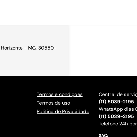
o Horizonte - MG, 30550-
Termos e condições
Central de servi
(11) 5039-2195
Termos de uso
WhatsApp dias ú
Política de Privacidade
(11) 5039-2195
‍Telefone 24h por
SAC: