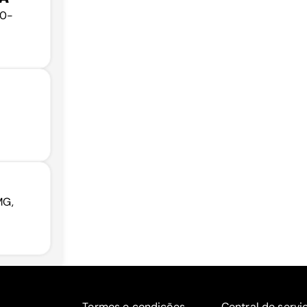
70-
MG,
Termos e condições
Central de servi