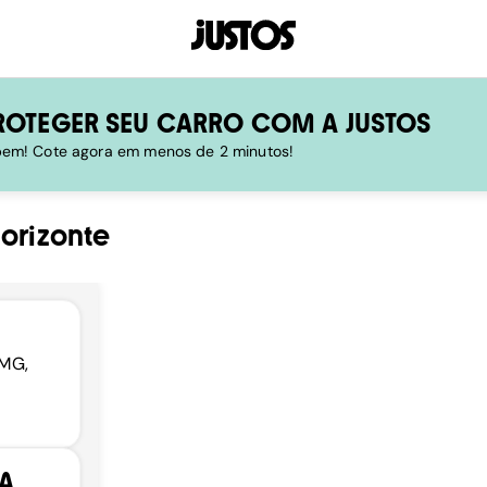
ROTEGER SEU CARRO COM A JUSTOS
 bem! Cote agora em menos de 2 minutos!
orizonte
 MG,
A