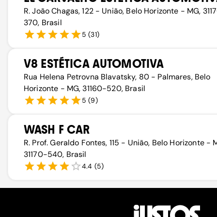
R. João Chagas, 122 - União, Belo Horizonte - MG, 311
370, Brasil
5
(
31
)
V8 ESTÉTICA AUTOMOTIVA
Rua Helena Petrovna Blavatsky, 80 - Palmares, Belo
Horizonte - MG, 31160-520, Brasil
5
(
9
)
WASH F CAR
R. Prof. Geraldo Fontes, 115 - União, Belo Horizonte - 
31170-540, Brasil
4.4
(
5
)